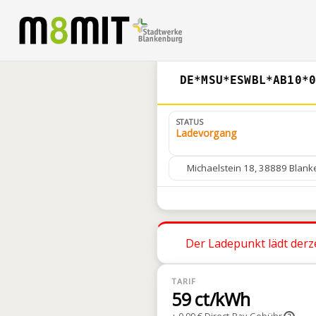
DE*MSU*ESWBL*AB10*
STATUS
Ladevorgang
Michaelstein 18, 38889 Blan
Der Ladepunkt lädt derze
TARIF
59 ct/kWh